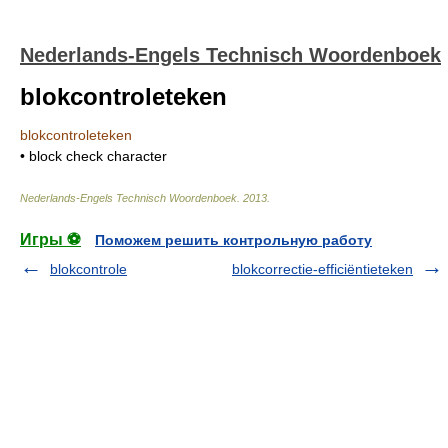
Nederlands-Engels Technisch Woordenboek
blokcontroleteken
blokcontroleteken
• block check character
Nederlands-Engels Technisch Woordenboek
.
2013
.
Игры ⚽
Поможем решить контрольную работу
blokcontrole
blokcorrectie-efficiëntieteken