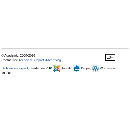
© Academic, 2000-2026
18+
Contact us:
Technical Support
,
Advertising
Dictionaries export
, created on PHP,
Joomla,
Drupal,
WordPress,
MODx.