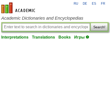
RU
DE
ES
FR
en-academic.com
Academic Dictionaries and Encyclopedias
Search!
Interpretations
Translations
Books
Игры ⚽